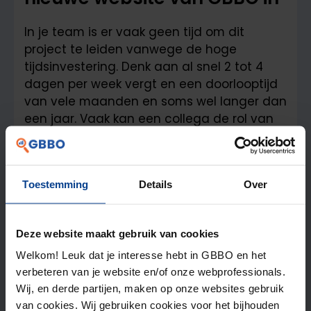
In je team is er vaak geen tijd om dit
project te leiden vanwege de hoge
tijdsinvestering. Denk aan al snel 2 tot 4
dagen per week vergt en een doorlooptijd
van vele maanden en soms wel langer dan
een jaar. Vaak kan een collega de rol van
projectleider er ook niet eventjes naast kan
doen. Schakel in dit geval dan vooral via
GBBO jouw projectleider website in. Met
Toestemming
Details
Over
onze hulp wordt het project juist energie
gevend. We leveren jou een projectleider
die jouw team gaat helpen.
Deze website maakt gebruik van cookies
Welkom! Leuk dat je interesse hebt in GBBO en het
Maak een afspraak
verbeteren van je website en/of onze webprofessionals.
Wij, en derde partijen, maken op onze websites gebruik
Bekijk video's met klantervaringen
van cookies. Wij gebruiken cookies voor het bijhouden