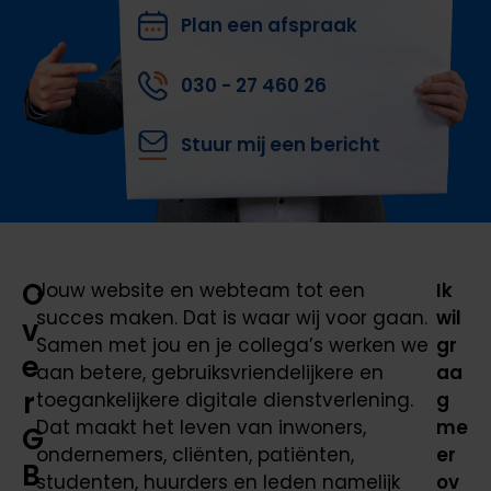
Plan een afspraak
030 - 27 460 26
Stuur mij een bericht
O
Jouw website en webteam tot een
Ik
succes maken. Dat is waar wij voor gaan.
wil
v
Samen met jou en je collega’s werken we
gr
e
aan betere, gebruiksvriendelijkere en
aa
r
toegankelijkere digitale dienstverlening.
g
Dat maakt het leven van inwoners,
me
G
ondernemers, cliënten, patiënten,
er
B
studenten, huurders en leden namelijk
ov