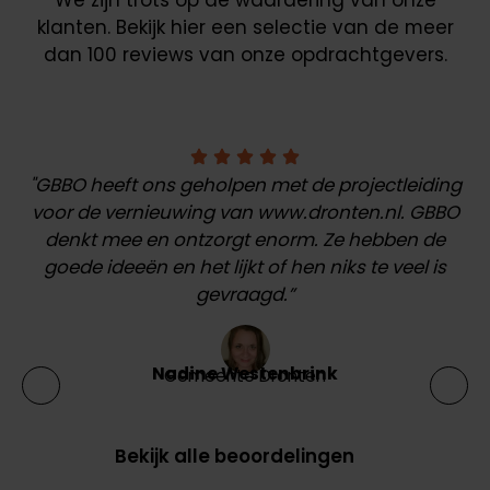
We zijn trots op de waardering van onze
klanten. Bekijk hier een selectie van de meer
dan 100 reviews van onze opdrachtgevers.
“
"GBBO heeft ons geholpen met de projectleiding
voor de vernieuwing van www.dronten.nl. GBBO
ha
denkt mee en ontzorgt enorm. Ze hebben de
e
goede ideeën en het lijkt of hen niks te veel is
gevraagd.”
Nadine Westenbrink
Gemeente Dronten
Bekijk alle beoordelingen