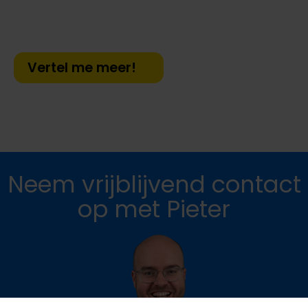
klantcontact voor inwoners in Nederland een
stukje beter. Waar wacht je nog op?
Vertel me meer!
Neem vrijblijvend contact
op met Pieter