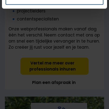
online adviseurs
projectleiders
contentspecialisten
Onze webprofessionals maken vanaf dag
één het verschil. Neem contact met ons op
om snel een tijdelijke vervanger in te huren.
Zo creëer jij rust voor jezelf en je team.
Vertel me meer over
professionals inhuren
Plan een afspraak in