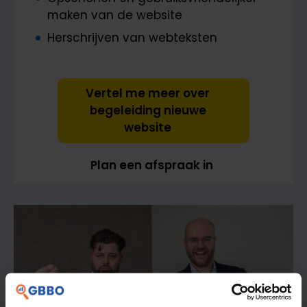
maken van de website
Herschrijven van webteksten
Vertel me meer over
begeleiding nieuwe
website
Plan een afspraak in