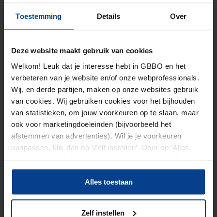
Toestemming
Details
Over
Deze website maakt gebruik van cookies
Welkom! Leuk dat je interesse hebt in GBBO en het
verbeteren van je website en/of onze webprofessionals.
Webprofessional inhuren
Wij, en derde partijen, maken op onze websites gebruik
van cookies. Wij gebruiken cookies voor het bijhouden
Is er een capaciteitsprobleem of expertise
van statistieken, om jouw voorkeuren op te slaan, maar
probleem binnen jouw team? Huur direct
ook voor marketingdoeleinden (bijvoorbeeld het
een tijdelijke vervanger in om rust en
afstemmen van advertenties). Wil je je voorkeuren
expertise te krijgen binnen jouw team. Met
aanpassen, klik dan op ‘Zelf instellen’. Door op ‘Alles
de mensen van GBBO beschik je over
toestaan’ te klikken, ga je akkoord met het gebruik van
deskundige:
alle cookies zoals omschreven in
onze
Alles toestaan
privacyverklaring
.
webmanagers
web coördinatoren
Zelf instellen