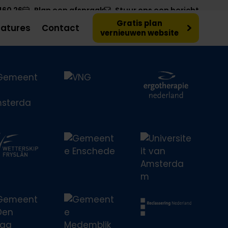
460 26
Plan een afspraak
Stuur ons een bericht
Gratis plan
atures
Contact
vernieuwen website