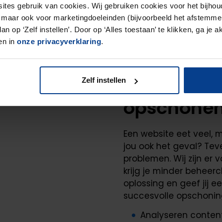
ites gebruik van cookies. Wij gebruiken cookies voor het bijhou
 maar ook voor marketingdoeleinden (bijvoorbeeld het afstemmen 
n op ‘Zelf instellen’. Door op ‘Alles toestaan’ te klikken, ga je 
en in
onze privacyverklaring
.
Contentan
Zelf instellen
opschonen
Een website eet veel, m
jou ook het geval? Tev
problemen. Wij zijn er 
krijg je minder beheer
oplossing en geef jij e
succesvolle opschoning
Analyseren conten