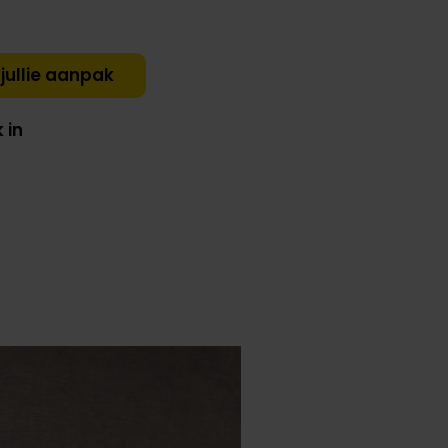
jullie aanpak
 in