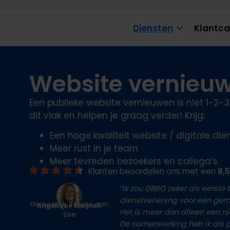
Diensten
Klantc
Website vernieu
Een publieke website vernieuwen is niet 1-2-
dit vlak en helpen je graag verder! Krijg:
Een hoge kwaliteit website / digitale die
Meer rust in je team
Meer tevreden bezoekers en collega’s
Klanten beoordelen ons met een
8,5
“Ik zou GBBO zeker als eerst
dienstverlening voor een gem
Gemeente Voorne aan
Angelique Meijnen
Het is meer dan alleen een 
Zee
De samenwerking heb ik als pr