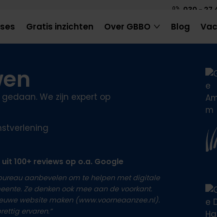
030 - 27 
ases
Gratis inzichten
Over GBBO
Blog
Vac
wen
3 gedaan. We zijn expert op
nstverlening
 uit 100+ reviews op o.a. Google
e bureau aanbevelen om te helpen met digitale
eente. Ze denken ook mee aan de voorkant.
nieuwe website maken (www.voorneaanzee.nl).
ettig ervaren.”