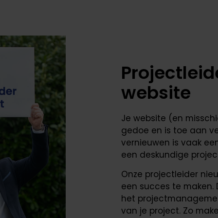
Projectlei
website
Je website (en misschie
gedoe en is toe aan ve
vernieuwen is vaak een 
een deskundige projec
Onze projectleider nie
een succes te maken. D
het projectmanagement,
van je project. Zo ma