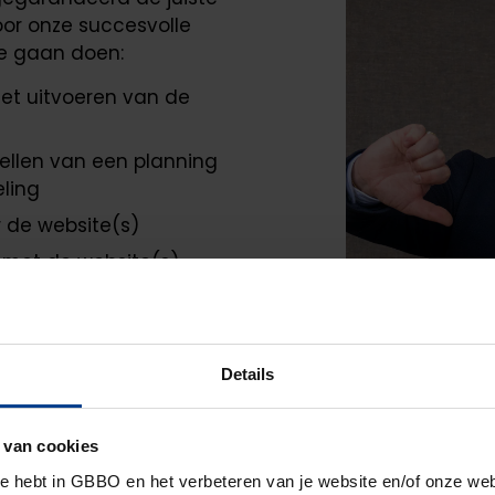
or onze succesvolle
e gaan doen:
et uitvoeren van de
ellen van een planning
eling
 de website(s)
 met de website(s)
 eisen website
r die jou en je
ccesvolle CMS selectie
Details
 je energie van krijgt.
 van cookies
e hebt in GBBO en het verbeteren van je website en/of onze web