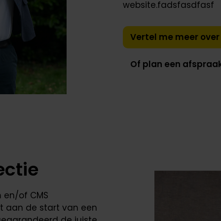
website.fadsfasdfasf
Vertel me meer over 
Of plan een afspraak
ectie
 en/of CMS
at aan de start van een
 gegarandeerd de juiste