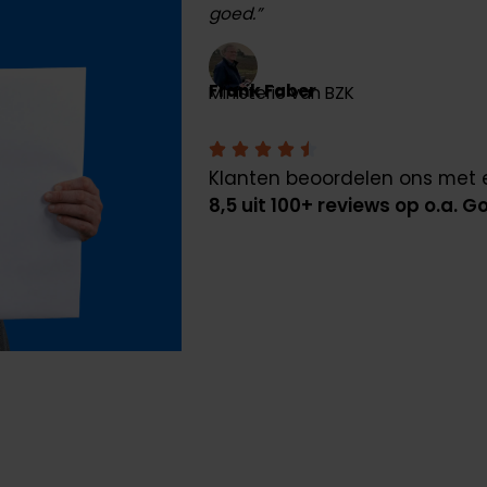
goed.”
Frank Faber
Ministerie van BZK
Klanten beoordelen ons met 
8,5 uit 100+ reviews op o.a. G