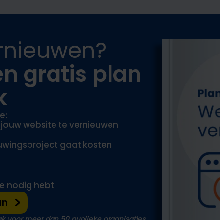
rnieuwen?
n gratis plan
k
je:
jouw website te vernieuwen
euwingsproject gaat kosten
 je nodig hebt
an
ak voor meer dan
50 publieke organisaties.