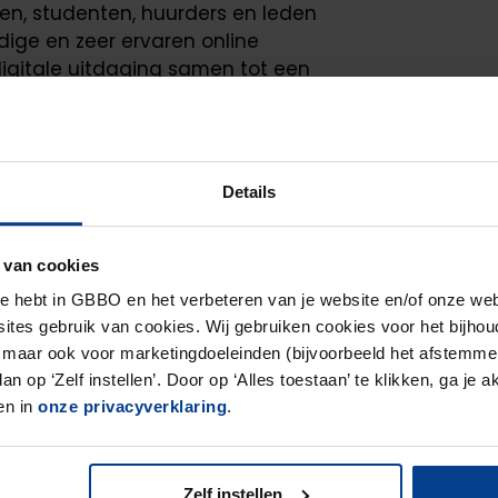
ten, studenten, huurders en leden
dige en zeer ervaren online
igitale uitdaging samen tot een
 aan mooiere, gebruiksvriendelijkere
et leven van inwoners, ondernemers,
Details
en leden namelijk een stuk prettiger.
 van cookies
e hebt in GBBO en het verbeteren van je website en/of onze web
ites gebruik van cookies. Wij gebruiken cookies voor het bijhou
 maar ook voor marketingdoeleinden (bijvoorbeeld het afstemmen 
n op ‘Zelf instellen’. Door op ‘Alles toestaan’ te klikken, ga je 
en in
onze privacyverklaring
.
Zelf instellen