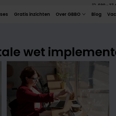
030 - 27 
ases
Gratis inzichten
Over GBBO
Blog
Vac
tale wet implemen