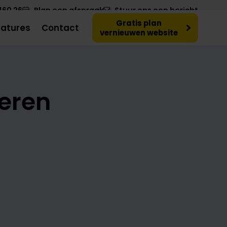
460 26
Plan een afspraak
Stuur ons een bericht
Gratis plan
atures
Contact
vernieuwen website
teren