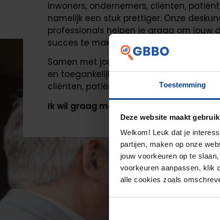
inwoners, ondernemers, cliënten, patiën
namelijk een stuk prettiger. Onze deskun
professionals helpen je graag om jouw d
succes te maken.
Samen met jou en je collega’s werken we
en toegankelijkere service. Dat maakt h
Toestemming
cliënten, patiënten, studenten, huurders 
Ik wil graag meer weten over GBBO
Deze website maakt gebruik
Welkom! Leuk dat je interess
partijen, maken op onze webs
jouw voorkeuren op te slaan,
voorkeuren aanpassen, klik da
alle cookies zoals omschrev